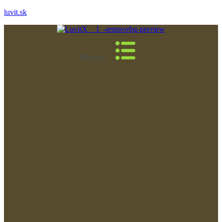
luvit.sk
Menu