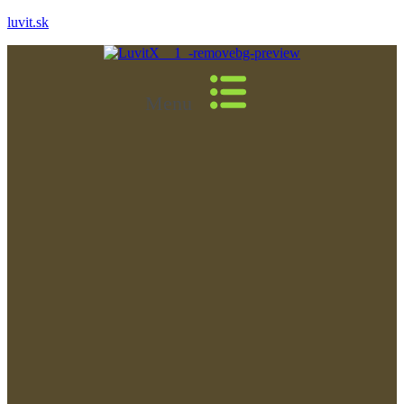
luvit.sk
Menu