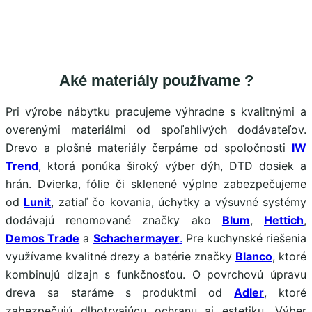
Aké materiály používame ?
Pri výrobe nábytku pracujeme výhradne s kvalitnými a
overenými materiálmi od spoľahlivých dodávateľov.
Drevo a plošné materiály čerpáme od spoločnosti
IW
Trend
, ktorá ponúka široký výber dýh, DTD dosiek a
hrán. Dvierka, fólie či sklenené výplne zabezpečujeme
od
Lunit
, zatiaľ čo kovania, úchytky a výsuvné systémy
dodávajú renomované značky ako
Blum
,
Hettich
,
Demos Trade
a
Schachermayer
.
Pre kuchynské riešenia
využívame kvalitné drezy a batérie značky
Blanco
, ktoré
kombinujú dizajn s funkčnosťou. O povrchovú úpravu
dreva sa staráme s produktmi od
Adler
, ktoré
zabezpečujú dlhotrvajúcu ochranu aj estetiku. Výber